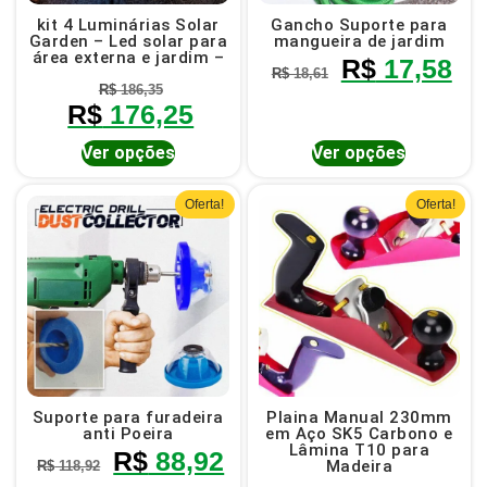
kit 4 Luminárias Solar
Gancho Suporte para
Garden – Led solar para
mangueira de jardim
área externa e jardim –
R$
17,58
R$
18,61
R$
186,35
R$
176,25
Ver opções
Ver opções
Oferta!
Oferta!
Suporte para furadeira
Plaina Manual 230mm
anti Poeira
em Aço SK5 Carbono e
Lâmina T10 para
R$
88,92
Madeira
R$
118,92